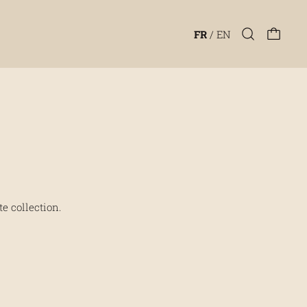
FR
/
EN
te collection.