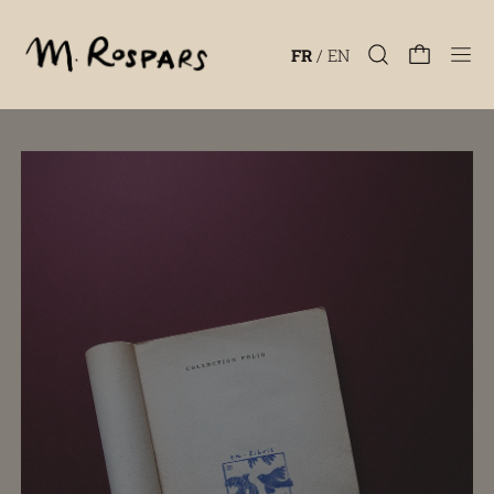
Men
FR
/
EN