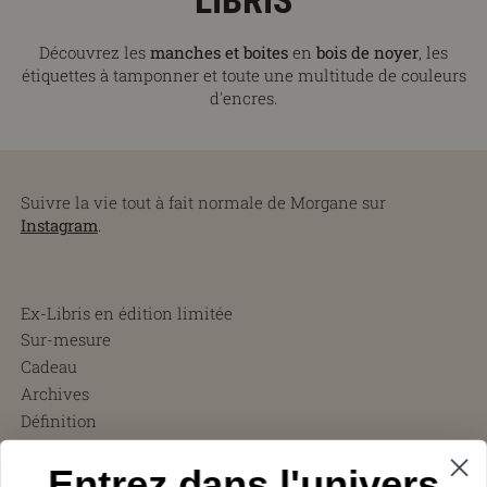
LIBRIS
Découvrez les
manches et boites
en
bois de noyer
, les
étiquettes à tamponner et toute une multitude de couleurs
d'encres.
Suivre la vie tout à fait normale de Morgane sur
Instagram
.
Ex-Libris en édition limitée
Sur-mesure
Cadeau
Archives
Définition
CGV
Entrez dans l'univers
FAQ