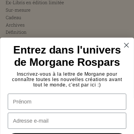
Ex-Libris en édition limitée
Sur-mesure
Cadeau
Archives
Définition
CGV
Entrez dans l'univers
FAQ
Charity ❤︎
de Morgane Rospars
À propos
Témoignages
Inscrivez-vous à la lettre de Morgane pour
Presse
connaître toutes les nouvelles créations avant
Frais de port
tout le monde, c'est par ici :)
Protection des œuvres
prénom
Logos
Contact
Email