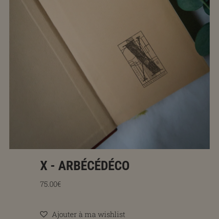
X - ARBÉCÉDÉCO
Prix régulier
75.00€
Ajouter à ma wishlist