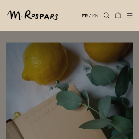
Men
FR
/
EN