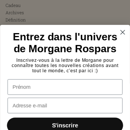
Cadeau
Archives
Définition
CGV
Entrez dans l'univers
FAQ
Charity ❤︎
de Morgane Rospars
À propos
Témoignages
Inscrivez-vous à la lettre de Morgane pour
Presse
connaître toutes les nouvelles créations avant
Frais de port
tout le monde, c'est par ici :)
Protection des œuvres
prénom
Logos
Contact
Email
S'inscrire
© 2026
Morgane Rospars
·
Powered by shopify