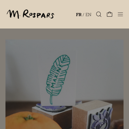
Men
FR
/
EN