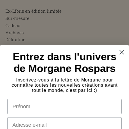
Ex-Libris en édition limitée
Sur-mesure
Cadeau
Archives
Définition
CGV
Entrez dans l'univers
FAQ
Charity ❤︎
de Morgane Rospars
À propos
Témoignages
Inscrivez-vous à la lettre de Morgane pour
Presse
connaître toutes les nouvelles créations avant
Frais de port
tout le monde, c'est par ici :)
Protection des œuvres
prénom
Logos
Contact
Email