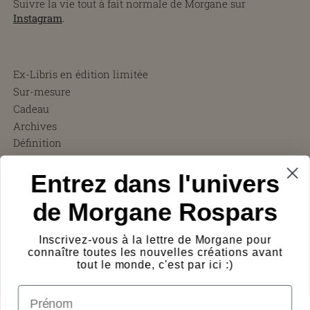
Suivre la vie tout à fait normale de Morgane sur
Instagram
.
Ex-Libris en édition limitée
Sur-mesure
Cadeau
Archives
Définition
CGV
Entrez dans l'univers
FAQ
Charity ❤︎
de Morgane Rospars
À propos
Témoignages
Inscrivez-vous à la lettre de Morgane pour
Presse
connaître toutes les nouvelles créations avant
Frais de port
tout le monde, c'est par ici :)
Protection des œuvres
prénom
Logos