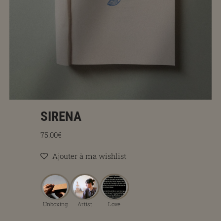
SIRENA
Prix régulier
75.00€
Ajouter à ma wishlist
Unboxing
Artist
Love