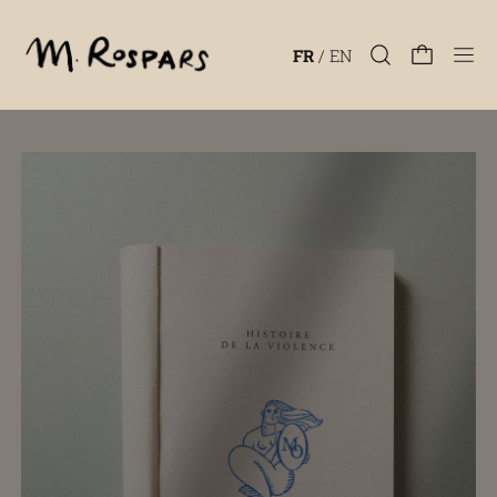
Men
FR
/
EN