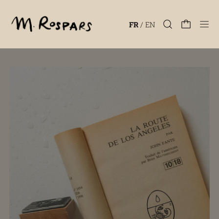
Men
FR
/
EN