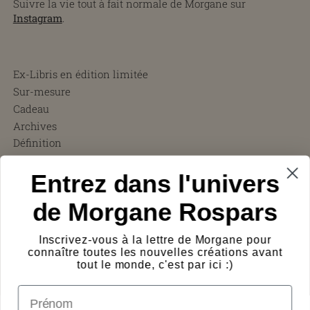
Suivre la vie tout à fait normale de Morgane sur
Instagram
.
Ex-Libris en édition limitée
Sur-mesure
Cadeau
Archives
Définition
CGV
Entrez dans l'univers
FAQ
Charity ❤︎
de Morgane Rospars
À propos
Témoignages
Inscrivez-vous à la lettre de Morgane pour
Presse
connaître toutes les nouvelles créations avant
Frais de port
tout le monde, c'est par ici :)
Protection des œuvres
prénom
Logos