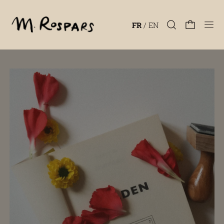
Men
FR
/
EN