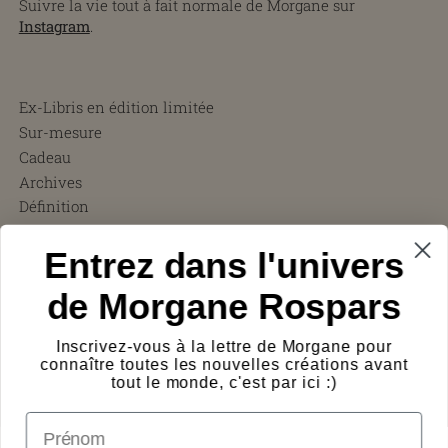
Suivre la vie tout à fait normale de Morgane sur
Instagram
.
Ex-Libris en édition limitée
Sur-mesure
Cadeau
Archives
Définition
CGV
Entrez dans l'univers
FAQ
Charity ❤︎
de Morgane Rospars
À propos
Témoignages
Inscrivez-vous à la lettre de Morgane pour
Presse
connaître toutes les nouvelles créations avant
Frais de port
tout le monde, c'est par ici :)
Protection des œuvres
prénom
Logos