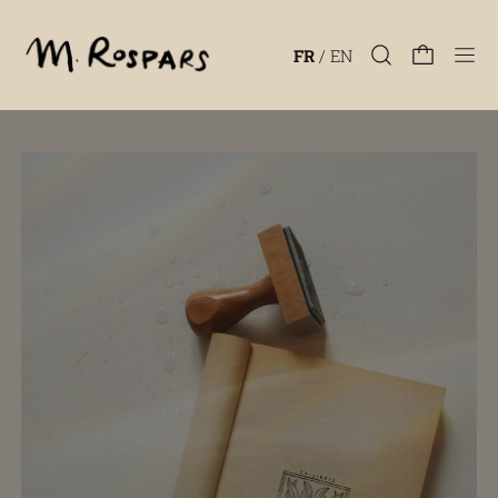
Men
FR
/
EN