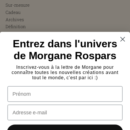
Sur-mesure
Cadeau
Archives
Définition
CGV
Entrez dans l'univers
FAQ
Charity ❤︎
de Morgane Rospars
À propos
Témoignages
Inscrivez-vous à la lettre de Morgane pour
Presse
connaître toutes les nouvelles créations avant
Frais de port
tout le monde, c'est par ici :)
Protection des œuvres
prénom
Logos
Contact
Email