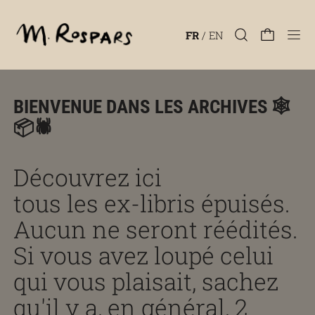
Men
FR
/
EN
BIENVENUE DANS LES ARCHIVES 🕸️
📦🕷️
Découvrez ici
tous les ex-libris épuisés.
Aucun ne seront réédités.
Si vous avez loupé celui
qui vous plaisait, sachez
qu'il y a, en général, 2