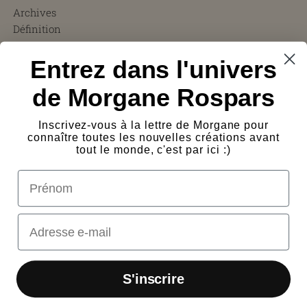
Archives
Définition
CGV
Entrez dans l'univers
FAQ
Charity ❤︎
de Morgane Rospars
À propos
Témoignages
Inscrivez-vous à la lettre de Morgane pour
Presse
connaître toutes les nouvelles créations avant
Frais de port
tout le monde, c'est par ici :)
Protection des œuvres
prénom
Logos
Contact
Email
S'inscrire
© 2026
Morgane Rospars
·
Powered by shopify