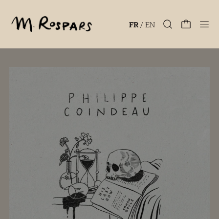
Men
FR
/
EN