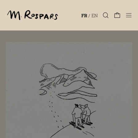
Men
FR
/
EN