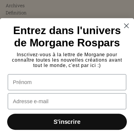
Archives
Définition
CGV
Entrez dans l'univers
FAQ
Charity ❤︎
de Morgane Rospars
À propos
Témoignages
Inscrivez-vous à la lettre de Morgane pour
Presse
connaître toutes les nouvelles créations avant
Frais de port
tout le monde, c'est par ici :)
Protection des œuvres
prénom
Logos
Contact
Email
S'inscrire
© 2026
Morgane Rospars
·
Powered by shopify