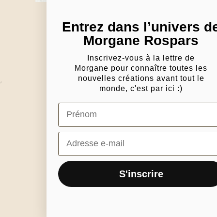
Entrez dans l’univers d
Morgane Rospars
Inscrivez-vous à la lettre de
Morgane pour connaître toutes les
nouvelles créations avant tout le
m
.
Ex-Libris en édition limitée
Chari
monde, c'est par ici :)
Sur-mesure
À pr
Cadeau
Témo
prénom
Archives
Pres
Définition
Frais
Email
CGV
Prot
FAQ
Logo
Cont
S'inscrire