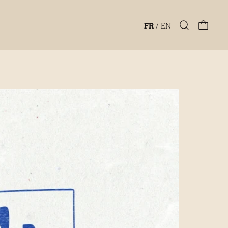
FR
/
EN