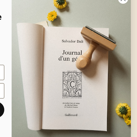
e
ty ❤︎
opos
ignages
se
 de port
ection des œuvres
s
act