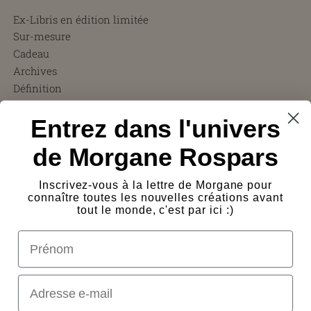
Ex-Libris en édition limitée
Sur-mesure
Cadeau
Archives
Définition
CGV
Entrez dans l'univers
FAQ
Charity ❤︎
de Morgane Rospars
À propos
Témoignages
Inscrivez-vous à la lettre de Morgane pour
Presse
connaître toutes les nouvelles créations avant
Frais de port
tout le monde, c'est par ici :)
Protection des œuvres
prénom
Logos
Contact
Email