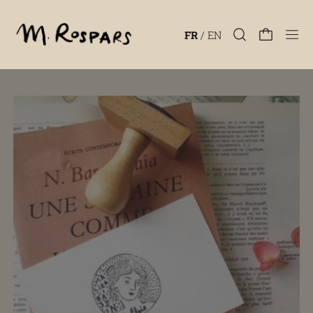
Men
FR
/
EN